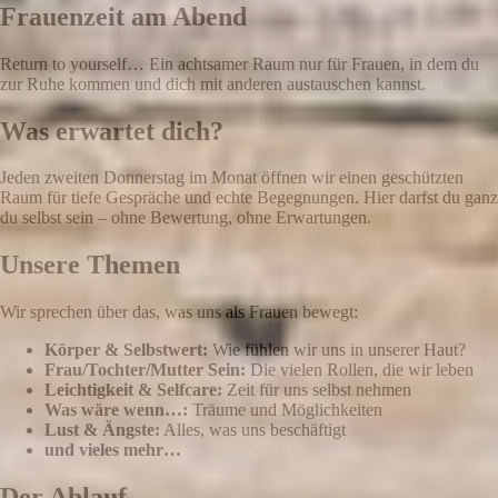
Frauenzeit am Abend
Return to yourself… Ein achtsamer Raum nur für Frauen, in dem du
zur Ruhe kommen und dich mit anderen austauschen kannst.
Was erwartet dich?
Jeden zweiten Donnerstag im Monat öffnen wir einen geschützten
Raum für tiefe Gespräche und echte Begegnungen. Hier darfst du ganz
du selbst sein – ohne Bewertung, ohne Erwartungen.
Unsere Themen
Wir sprechen über das, was uns als Frauen bewegt:
Körper & Selbstwert:
Wie fühlen wir uns in unserer Haut?
Frau/Tochter/Mutter Sein:
Die vielen Rollen, die wir leben
Leichtigkeit & Selfcare:
Zeit für uns selbst nehmen
Was wäre wenn…:
Träume und Möglichkeiten
Lust & Ängste:
Alles, was uns beschäftigt
und vieles mehr…
Der Ablauf